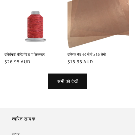
एफ़िनिटी वैरिएगेटेड पॉलिएस्टर
एप्लिक मैट 40 सेमी x 50 सेमी
नियमित
$26.95 AUD
नियमित
$15.95 AUD
रूप
रूप
से
से
सभी को देखें
मूल्य
मूल्य
त्वरित सम्पक
खोज