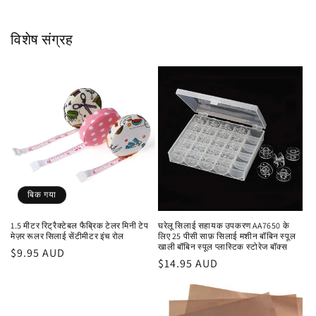
विशेष संग्रह
बिक गया
1.5 मीटर रिट्रैक्टेबल फैब्रिक टेलर मिनी टेप
घरेलू सिलाई सहायक उपकरण AA7650 के
मेज़र रूलर सिलाई सेंटीमीटर इंच रोल
लिए 25 पीसी साफ़ सिलाई मशीन बॉबिन स्पूल
खाली बॉबिन स्पूल प्लास्टिक स्टोरेज बॉक्स
नियमित
$9.95 AUD
नियमित
$14.95 AUD
रूप
रूप
से
से
मूल्य
मूल्य